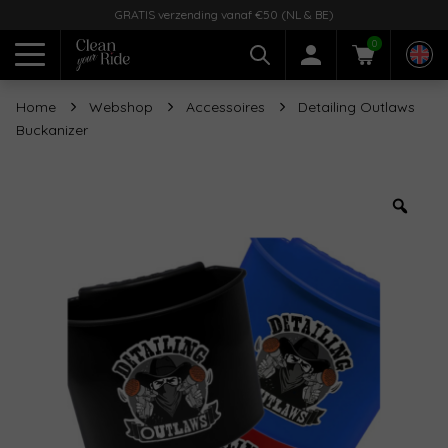
GRATIS verzending vanaf €50 (NL & BE)
0
Home
Webshop
Accessoires
Detailing Outlaws
Buckanizer
Zoo