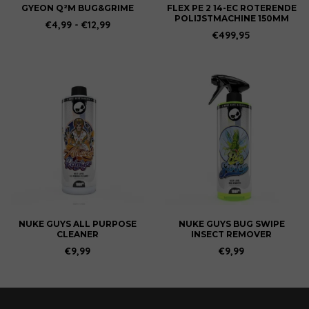
worden
GYEON Q²M BUG&GRIME
FLEX PE 2 14-EC ROTERENDE
POLIJSTMACHINE 150MM
op
Prijsklasse:
€
4,99
-
€
12,99
€4,99
€
499,95
de
tot
productpagina
€12,99
NUKE GUYS ALL PURPOSE
NUKE GUYS BUG SWIPE
CLEANER
INSECT REMOVER
€
9,99
€
9,99