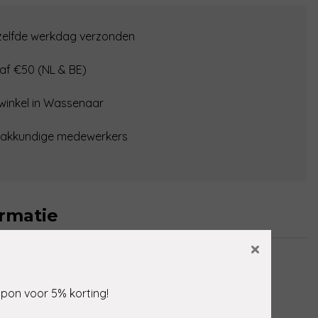
ezelfde werkdag verzonden
af €50 (NL & BE)
 winkel in Wassenaar
vakkundige medewerkers
rmatie
×
Zwart, Goud
upon voor 5% korting!