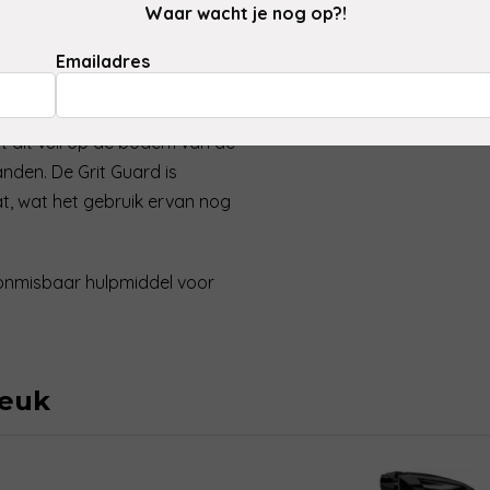
dem van je emmer wordt
Waar wacht je nog op?!
Emailadres
mer doopt om meer sop te
iet alleen om vuil en deeltjes
t dit vuil op de bodem van de
anden. De Grit Guard is
, wat het gebruik ervan nog
 onmisbaar hulpmiddel voor
leuk