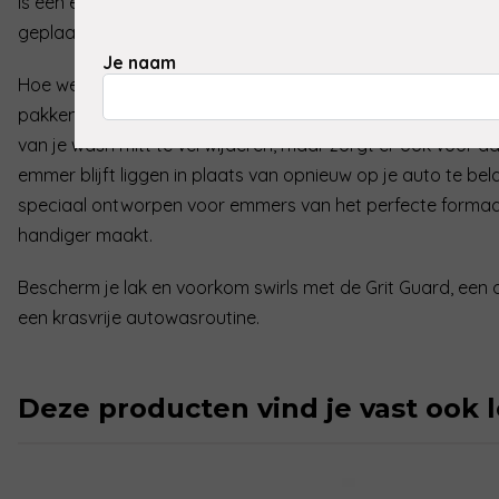
is een eenvoudig maar effectief hulpmiddel dat in de bo
geplaatst.
Je naam
Hoe werkt het? Telkens wanneer je je wash mitt in de em
pakken, veeg je deze langs de Grit Guard. Dit proces helpt n
van je wash mitt te verwijderen, maar zorgt er ook voor da
emmer blijft liggen in plaats van opnieuw op je auto te bel
speciaal ontworpen voor emmers van het perfecte formaat
handiger maakt.
Bescherm je lak en voorkom swirls met de Grit Guard, een
een krasvrije autowasroutine.
Deze producten vind je vast ook 