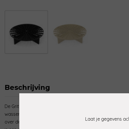
Beschrijving
De Grit Guard is de sleutel tot het voorkomen van vervelend
wassen van je auto. Swirls en krassen ontstaan vaak wannee
Laat je gegevens ach
over de lak worden gewreven. De Grit Guard Filter biedt hie