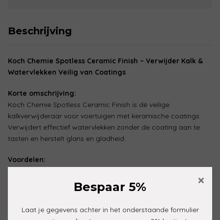
Beschrijving
Koch Chemie Spotless Ceramic Finish – Verwijder Kalk &
Watervlekken Veilig van Coatings
Korte omschrijving:
Koch Chemie Spotless Ceramic Finish is dé veilige
kalkverwijderaar voor voertuigen met keramische coatings.
Verwijdert effectief watervlekken zonder de coating aan te
tasten en herstelt glans en gladheid.
Voordelen:
×
Verwijdert veilig kalk- en watervlekken
Bespaar 5%
Tast keramische coatings niet aan
Herstelt kleur, glans en gladheid
Laat je gegevens achter in het onderstaande formulier
Eenvoudig in gebruik