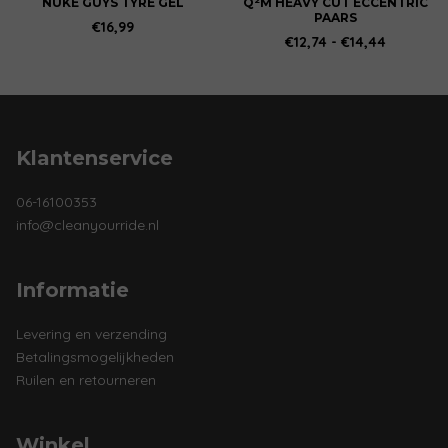
NUKE GUYS TYRE GEL
Q²M HEAVY CUT ECCENTRIC
PAARS
op
€
16,99
Prijsklas
€
12,74
-
€
14,44
de
€12,74
productpagina
tot
€14,44
Klantenservice
06-16100353
info@cleanyourride.nl
Informatie
Levering en verzending
Betalingsmogelijkheden
Ruilen en retourneren
Winkel