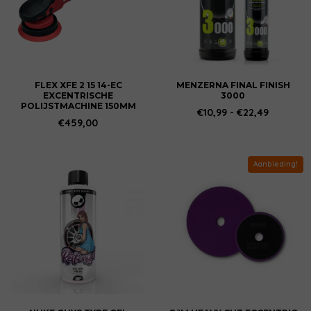
variaties.
Deze
optie
kan
gekozen
worden
FLEX XFE 2 15 14-EC
MENZERNA FINAL FINISH
EXCENTRISCHE
3000
op
POLIJSTMACHINE 150MM
Prijsklas
€
10,99
-
€
22,49
de
€10,99
€
459,00
productpagina
tot
€22,49
Aanbieding!
Dit
product
heeft
meerdere
variaties.
Deze
optie
kan
gekozen
worden