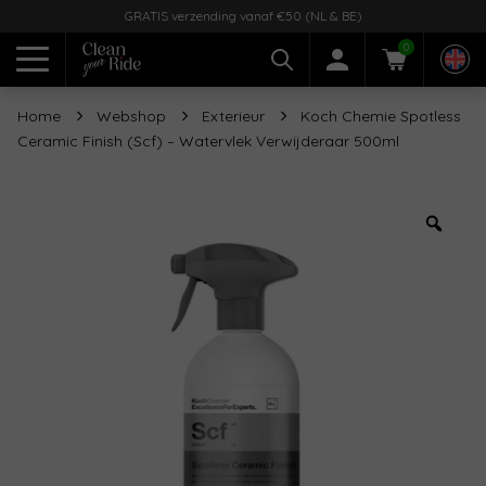
GRATIS verzending vanaf €50 (NL & BE)
0
Home
Webshop
Exterieur
Koch Chemie Spotless
Ceramic Finish (Scf) – Watervlek Verwijderaar 500ml
Zoo