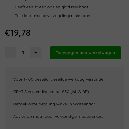
Geeft een streeploos en glad resultaat
Tast keramische verzegelingen niet aan
€
19,78
−
+
Toevoegen aan winkelwagen
Koch
Chemie
Spotless
Ceramic
Voor 17:00 besteld, dezelfde werkdag verzonden
Finish
(Scf)
GRATIS verzending vanaf €50 (NL & BE)
–
Watervlek
Bezoek onze detailing winkel in Wassenaar
Verwijderaar
500ml
Advies op maat door vakkundige medewerkers
aantal