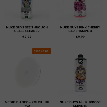
NUKE GUYS SEE THROUGH
NUKE GUYS PINK CHERRY
GLASS CLEANER
CAR SHAMPOO
€
7,99
€
9,99
Aanbieding!
Dit
product
heeft
meerdere
variaties.
Deze
optie
kan
gekozen
worden
MEDIO BIANCO – POLISHING
NUKE GUYS ALL PURPOSE
PAD
CLEANER
op