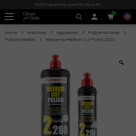
GRATIS verzending vanaf €50 (NL & BE)
0
Home
Webshop
Apparaten
Polijstmachines
Polijstmiddelen
Menzerna Medium Cut Polish 2200
Zoo