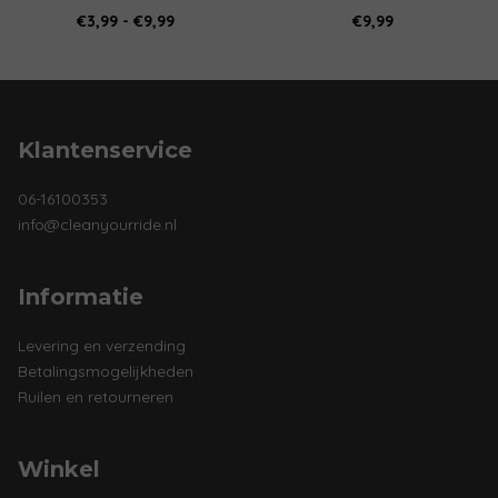
Prijsklasse:
€
3,99
-
€
9,99
€
9,99
de
€3,99
productpagina
tot
€9,99
Klantenservice
06-16100353
info@cleanyourride.nl
Informatie
Levering en verzending
Betalingsmogelijkheden
Ruilen en retourneren
Winkel