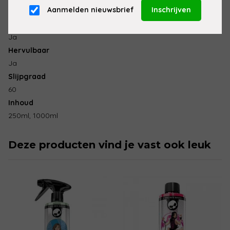
Aanmelden nieuwsbrief
Menzerna
Vlekt op kunststof
Ja
Hervulbaar
Ja
Slijpgraad
60
Inhoud
250ml, 1000ml
Deze producten vind je vast ook leuk