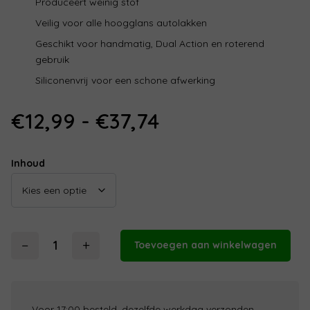
Produceert weinig stof
Veilig voor alle hoogglans autolakken
Geschikt voor handmatig, Dual Action en roterend
gebruik
Siliconenvrij voor een schone afwerking
Prijsklasse:
€
12,99
-
€
37,74
€12,99
tot
Inhoud
€37,74
−
+
Toevoegen aan winkelwagen
Menzerna
Medium
Cut
Polish
Voor 17:00 besteld, dezelfde werkdag verzonden