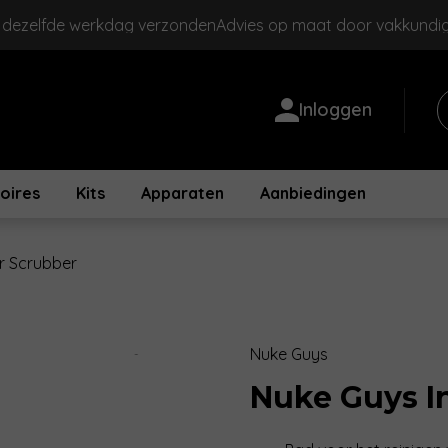
, dezelfde werkdag verzonden
Advies op maat door vakkundi
Inloggen
oires
Kits
Apparaten
Aanbiedingen
or Scrubber
Nuke Guys
Zoom
Nuke Guys I