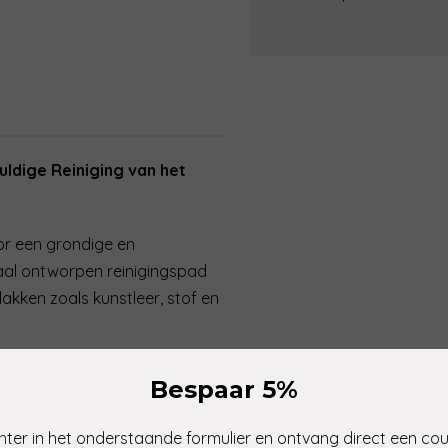
ldige Reiniging van het
oor een grondige en
eciaal ontworpen reinigingspad
akken zoals kunstleer, stof en
tabel in de hand, wat een
Bespaar 5%
p moeilijk bereikbare plekken.
 laat de Magic Interior Scrubber
ter in het onderstaande formulier en ontvang direct een co