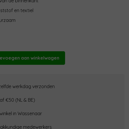
 van de binnenkant
ststof en textiel
uurzaam
evoegen aan winkelwagen
ezelfde werkdag verzonden
af €50 (NL & BE)
 winkel in Wassenaar
vakkundige medewerkers