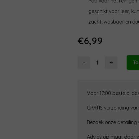
Pad voor het reinigen
geschikt voor leer, kun
zacht, wasbaar en d
€
6,99
−
+
To
Nuke
Guys
Interior
Scrubber
Voor 17:00 besteld, d
aantal
GRATIS verzending van
Bezoek onze detailing
Advies op maat door 