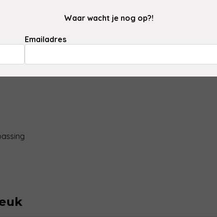
e keuze is voor het reinigen
Waar wacht je nog op?!
treinigingen, deze scrubber
Emailadres
.
passing
leuk