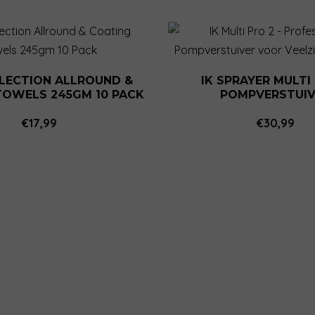
Dit
product
heeft
LECTION ALLROUND &
IK SPRAYER MULTI
meerdere
TOWELS 245GM 10 PACK
POMPVERSTUIV
variaties.
€
17,99
€
30,99
Deze
optie
kan
gekozen
worden
op
de
productpagina