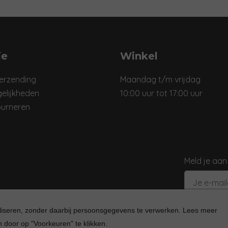
ie
Winkel
verzending
Maandag t/m vrijdag
elijkheden
10:00 uur tot 17:00 uur
ourneren
Meld je aan
aliseren, zonder daarbij persoonsgegevens te verwerken. Lees meer
 door op "Voorkeuren" te klikken.