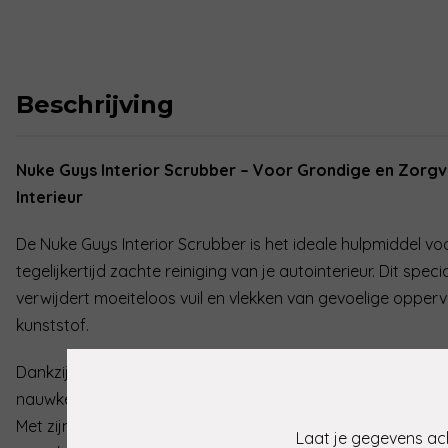
Beschrijving
Nuke Guys Interior Scrubber – Voor Grondige en Zorgvu
Interieur
De Nuke Guys Interior Scrubber is het ideale hulpmiddel v
tegelijkertijd zachte reiniging van je autointerieur. Dit sp
verwijdert moeiteloos vuil en vlekken van gevoelige oppervl
kunststof.
Dankzij het ergonomische ontwerp ligt de scrubber comfor
nauwkeurige en efficiënte reiniging mogelijk maakt, zelfs o
Met zijn krachtige, maar lakvriendelijke reinigingsprestatie
Laat je gegevens ach