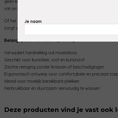
geen krassen achter, waardoor het een veilige en effectiev
van je interieur.
Of het nu gaat om hardnekkige vlekken of dagelijkse veron
Je naam
zorgt voor een frisse uitstraling en een vlekkeloos resultaat
Belangrijkste voordelen op een rij:
Verwijdert hardnekkig vuil moeiteloos
Geschikt voor kunstleer, stof en kunststof
Zachte reiniging zonder krassen of beschadigingen
Ergonomisch ontwerp voor comfortabele en precieze toe
Ideaal voor moeilijk bereikbare plekken
Herbruikbaar en duurzaam: eenvoudig te wassen
Deze producten vind je vast ook 