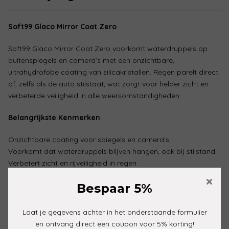
Soft99 Glaco Mirror Coat Zero
Soft99 Glaco Mirror Coat Zero voorkomt waterdruppels op
buitenspiegels en camera’s met een onzichtbare,
ultrahydrofobe coating van silicakristallen. Regen parelt direct
af, zelfs als de auto stilstaat, wat zorgt voor helder zicht en
verbeterde veiligheid in alle weersomstandigheden.
Belangrijkste Kenmerken
Onzichtbare coating voor spiegels en camera’s.
Voorkomt dat waterdruppels blijven hangen, ook bij stilstand.
Verbetert zicht en rijveiligheid in regen.
Inhoud: 40 ml, geschikt voor 10 spiegels (10×15 cm).
×
Bespaar 5%
Gebruik
Laat je gegevens achter in het onderstaande formulier
Reinig de spiegels
: Gebruik autoshampoo en verwijder
en ontvang direct een coupon voor 5% korting!