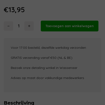
€
13,95
−
+
Toevoegen aan winkelwagen
Soft99
Glaco
Mirror
Coat
Voor 17:00 besteld, dezelfde werkdag verzonden
Zero
40ml
GRATIS verzending vanaf €50 (NL & BE)
aantal
Bezoek onze detailing winkel in Wassenaar
Advies op maat door vakkundige medewerkers
Beschrijving