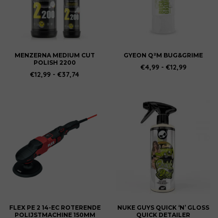
Deze
Deze
optie
optie
kan
kan
gekozen
gekozen
worden
worden
MENZERNA MEDIUM CUT
GYEON Q²M BUG&GRIME
POLISH 2200
op
op
Prijsklass
€
4,99
-
€
12,99
€4,99
Prijsklasse:
€
12,99
-
€
37,74
de
de
tot
€12,99
productpagina
productpagina
€12,99
tot
€37,74
FLEX PE 2 14-EC ROTERENDE
NUKE GUYS QUICK ‘N’ GLOSS
POLIJSTMACHINE 150MM
QUICK DETAILER