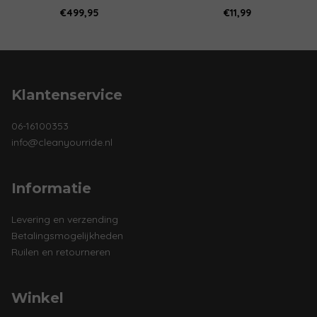
€
499,95
€
11,99
Klantenservice
06-16100353
info@cleanyourride.nl
Informatie
Levering en verzending
Betalingsmogelijkheden
Ruilen en retourneren
Winkel