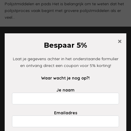
Polijstmiddelen en pads Het is belangrijk om te weten dat het
polijstproces vaak begint met grovere polijstmiddelen als er
veel…
×
Bespaar 5%
Klantenservice
06-16100353
Laat je gegevens achter in het onderstaande formulier
info@cleanyourride.nl
en ontvang direct een coupon voor 5% korting!
Waar wacht je nog op?!
Informatie
Je naam
Levering en verzending
Betalingsmogelijkheden
Ruilen en retourneren
Emailadres
Winkel